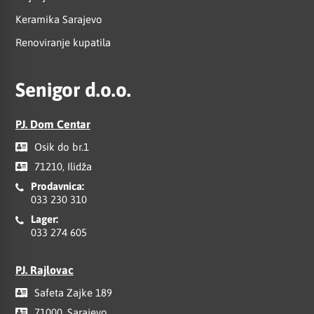
Keramika Sarajevo
Renoviranje kupatila
Senigor d.o.o.
PJ. Dom Centar
Osik do br.1
71210, Ilidža
Prodavnica:
033 230 310
Lager:
033 274 605
PJ. Rajlovac
Safeta Zajke 189
71000, Sarajevo