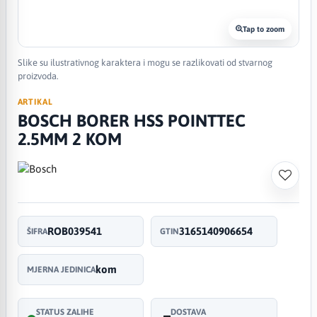
Tap to zoom
Slike su ilustrativnog karaktera i mogu se razlikovati od stvarnog
proizvoda.
ARTIKAL
BOSCH BORER HSS POINTTEC
2.5MM 2 KOM
ROB039541
3165140906654
ŠIFRA
GTIN
kom
MJERNA JEDINICA
STATUS ZALIHE
DOSTAVA