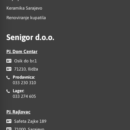
Keramika Sarajevo
Renoviranje kupatila
Senigor d.o.o.
PJ. Dom Centar
Osik do br.1
71210, Ilidža
Prodavnica:
033 230 310
Lager:
033 274 605
PJ. Rajlovac
Safeta Zajke 189
71000, Sarajevo