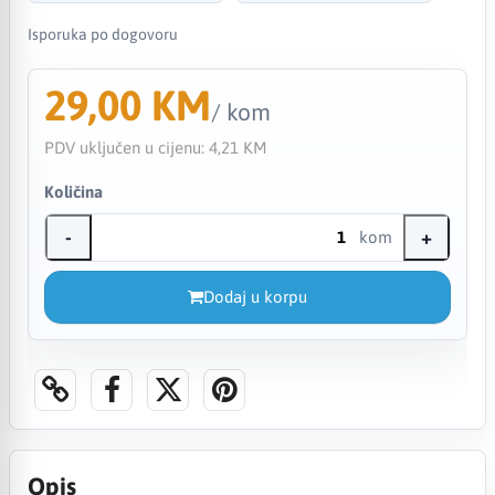
Isporuka po dogovoru
29,00 KM
/ kom
PDV uključen u cijenu:
4,21 KM
Količina
-
+
kom
Dodaj u korpu
Opis