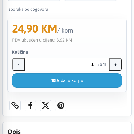
Isporuka po dogovoru
24,90 KM
/ kom
PDV uključen u cijenu:
3,62 KM
Količina
-
+
kom
Dodaj u korpu
Opis