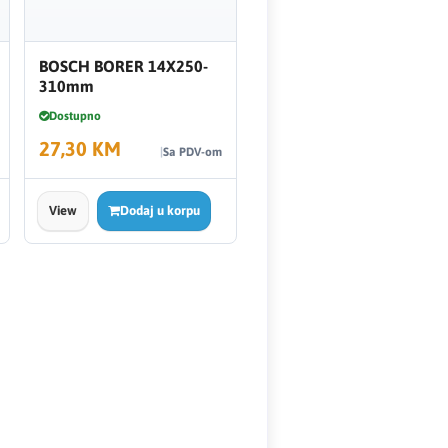
BOSCH BORER 14X250-
310mm
Dostupno
27,30 KM
Sa PDV-om
View
Dodaj u korpu