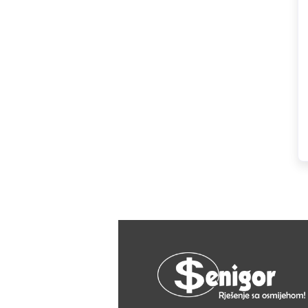
HAGER
Herz
Hidra Stil
Hisense
IGM
Jasic
JUB
Kale
Kalori
Karbosan