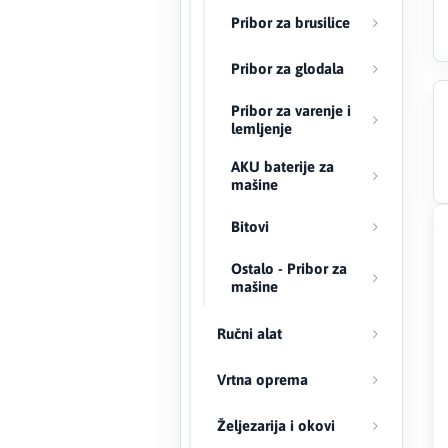
Pribor za brusilice
Creaton
Pribor za glodala
DAEWOO
Pribor za varenje i
lemljenje
Den Braven
AKU baterije za
mašine
Effebi
Bitovi
Eldom
Ostalo - Pribor za
Electrolux
mašine
ENGO
Ručni alat
EuroFence
Vrtna oprema
Željezarija i okovi
Felder