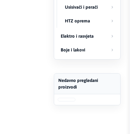
Usisivači i perači
FERRO
HTZ oprema
Firat
Elektro i rasvjeta
Fischer
Boje i lakovi
Geberit
Gedore Red
Geka
Nedavno pregledani
proizvodi
Gold Leon
Green Tech
Grundfos