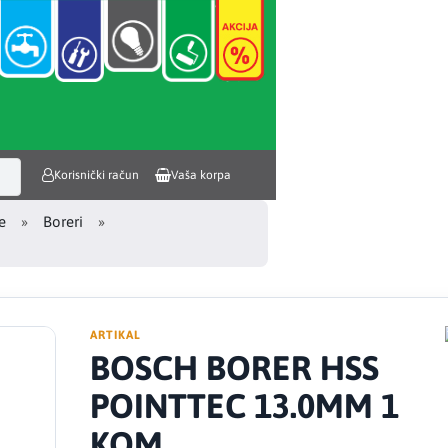
Korisnički račun
Vaša korpa
e
Boreri
ARTIKAL
BOSCH BORER HSS
POINTTEC 13.0MM 1
KOM