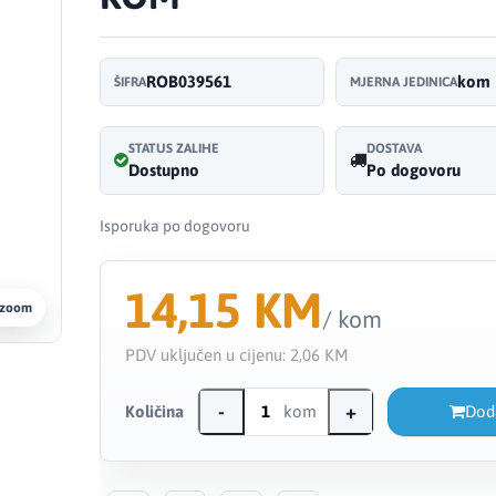
ROB039561
kom
ŠIFRA
MJERNA JEDINICA
STATUS ZALIHE
DOSTAVA
Dostupno
Po dogovoru
Isporuka po dogovoru
14,15 KM
 zoom
/ kom
PDV uključen u cijenu:
2,06 KM
-
+
Količina
kom
Dod