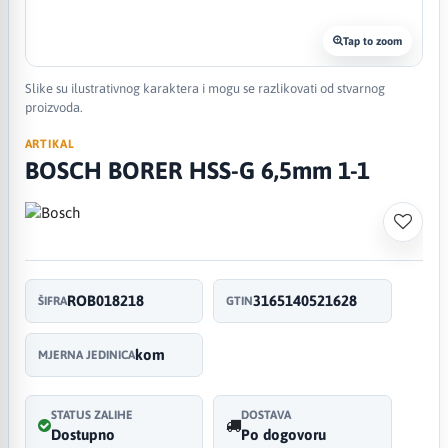
Tap to zoom
Slike su ilustrativnog karaktera i mogu se razlikovati od stvarnog
proizvoda.
ARTIKAL
BOSCH BORER HSS-G 6,5mm 1-1
ROB018218
3165140521628
ŠIFRA
GTIN
kom
MJERNA JEDINICA
STATUS ZALIHE
DOSTAVA
Dostupno
Po dogovoru