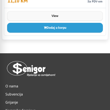
11,10 KM
Sa PDV-om
View
Dodaj u korpu
O nama
Subvencija
Grijanje