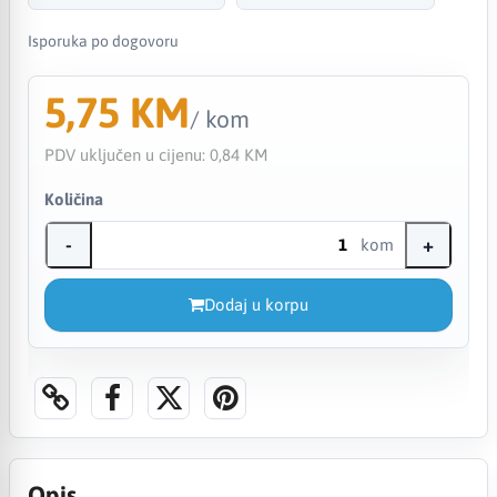
Isporuka po dogovoru
5,75 KM
/ kom
PDV uključen u cijenu:
0,84 KM
Količina
-
+
kom
Dodaj u korpu
Opis