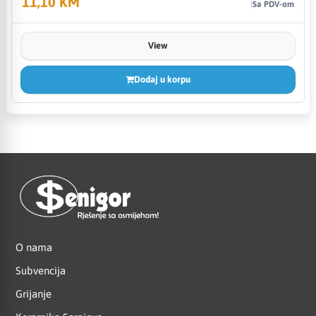
11,10 KM
Sa PDV-om
View
Dodaj u korpu
O nama
Subvencija
Grijanje