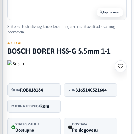
Tap to zoom
Slike su ilustrativnog karaktera i mogu se razlikovati od stvarnog
proizvoda.
ARTIKAL
BOSCH BORER HSS-G 5,5mm 1-1
ROB018184
3165140521604
ŠIFRA
GTIN
kom
MJERNA JEDINICA
STATUS ZALIHE
DOSTAVA
Dostupno
Po dogovoru