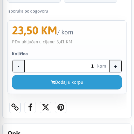
Isporuka po dogovoru
23,50 KM
/ kom
PDV uključen u cijenu:
3,41 KM
Količina
-
+
kom
Dodaj u korpu
Opis