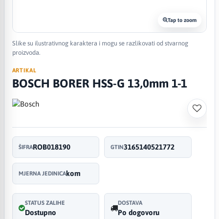
Tap to zoom
Slike su ilustrativnog karaktera i mogu se razlikovati od stvarnog
proizvoda.
ARTIKAL
BOSCH BORER HSS-G 13,0mm 1-1
ROB018190
3165140521772
ŠIFRA
GTIN
kom
MJERNA JEDINICA
STATUS ZALIHE
DOSTAVA
Dostupno
Po dogovoru