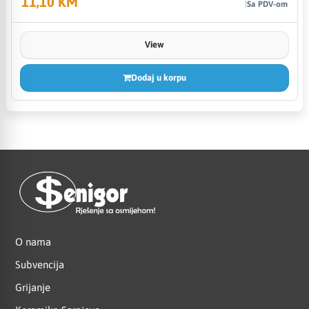
11,10 KM
Sa PDV-om
View
Dodaj u korpu
O nama
Subvencija
Grijanje