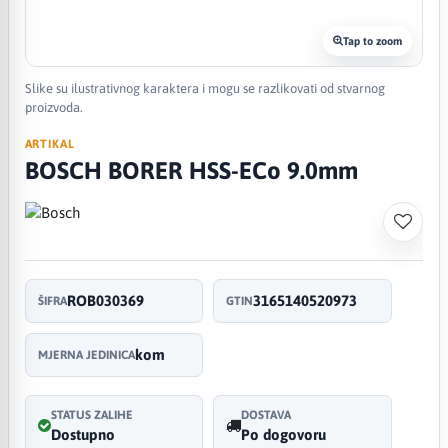
Tap to zoom
Slike su ilustrativnog karaktera i mogu se razlikovati od stvarnog
proizvoda.
ARTIKAL
BOSCH BORER HSS-ECo 9.0mm
ROB030369
3165140520973
ŠIFRA
GTIN
kom
MJERNA JEDINICA
STATUS ZALIHE
DOSTAVA
Dostupno
Po dogovoru