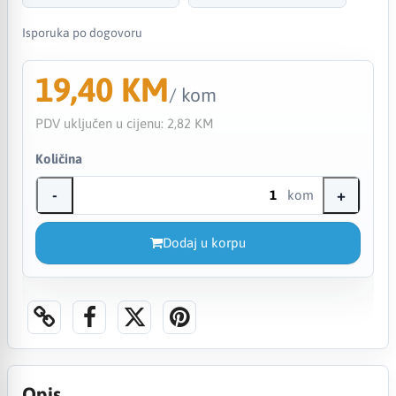
Isporuka po dogovoru
19,40 KM
/ kom
PDV uključen u cijenu:
2,82 KM
Količina
-
+
kom
Dodaj u korpu
Opis