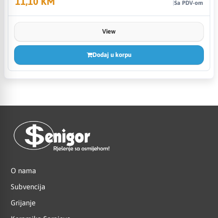
11,10 KM
Sa PDV-om
View
Dodaj u korpu
O nama
Subvencija
Grijanje