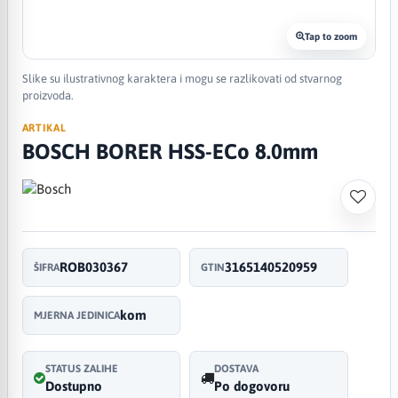
Tap to zoom
Slike su ilustrativnog karaktera i mogu se razlikovati od stvarnog
proizvoda.
ARTIKAL
BOSCH BORER HSS-ECo 8.0mm
ROB030367
3165140520959
ŠIFRA
GTIN
kom
MJERNA JEDINICA
STATUS ZALIHE
DOSTAVA
Dostupno
Po dogovoru