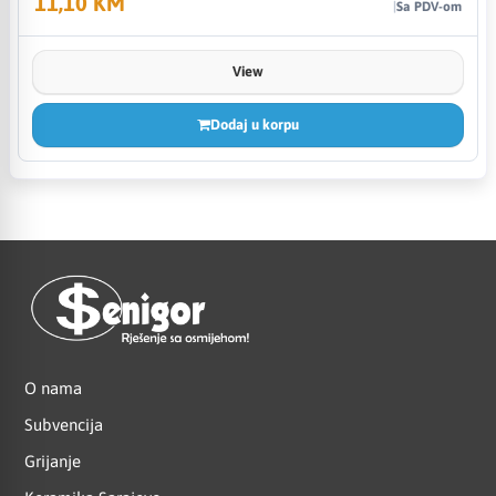
11,10 KM
Sa PDV-om
View
Dodaj u korpu
O nama
Subvencija
Grijanje