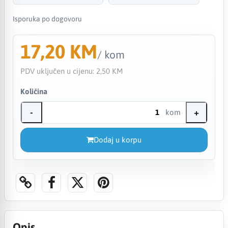
Isporuka po dogovoru
17,20 KM
/ kom
PDV uključen u cijenu:
2,50 KM
Količina
-
+
kom
Dodaj u korpu
Opis