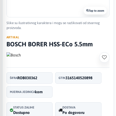
Tap to zoom
Slike su ilustrativnog karaktera i mogu se razlikovati od stvarnog
proizvoda.
ARTIKAL
BOSCH BORER HSS-ECo 5.5mm
ROB030362
3165140520898
ŠIFRA
GTIN
kom
MJERNA JEDINICA
STATUS ZALIHE
DOSTAVA
Dostupno
Po dogovoru