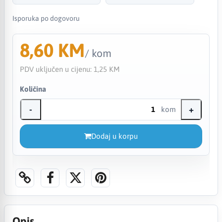
Isporuka po dogovoru
8,60 KM
/ kom
PDV uključen u cijenu:
1,25 KM
Količina
-
+
kom
Dodaj u korpu
Opis