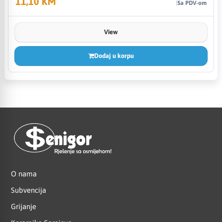
11,10 KM
Sa PDV-om
View
Dodaj u korpu
O nama
Subvencija
Grijanje