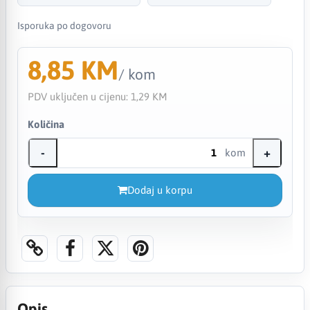
Isporuka po dogovoru
8,85 KM
/ kom
PDV uključen u cijenu:
1,29 KM
Količina
-
+
kom
Dodaj u korpu
Opis