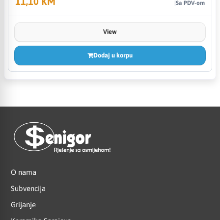
11,10 KM
Sa PDV-om
View
Dodaj u korpu
O nama
Subvencija
Grijanje