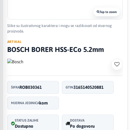
Tap to zoom
Slike su ilustrativnog karaktera i mogu se razlikovati od stvarnog
proizvoda.
ARTIKAL
BOSCH BORER HSS-ECo 5.2mm
ROB030361
3165140520881
ŠIFRA
GTIN
kom
MJERNA JEDINICA
STATUS ZALIHE
DOSTAVA
Dostupno
Po dogovoru