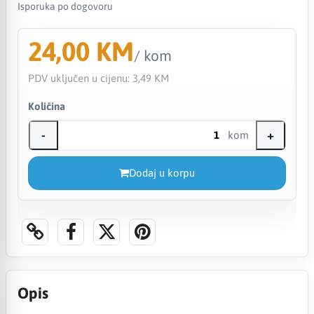
Isporuka po dogovoru
24,00 KM
/ kom
PDV uključen u cijenu:
3,49 KM
Količina
-
+
kom
Dodaj u korpu
Opis