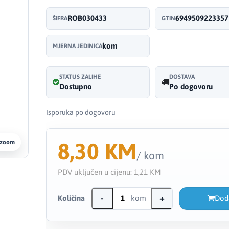
ROB030433
6949509223357
ŠIFRA
GTIN
kom
MJERNA JEDINICA
STATUS ZALIHE
DOSTAVA
Dostupno
Po dogovoru
Isporuka po dogovoru
8,30 KM
 zoom
/ kom
PDV uključen u cijenu:
1,21 KM
-
+
Količina
kom
Dod