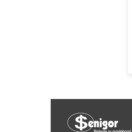
HAGER
Herz
Hidra Stil
Hisense
IGM
Jasic
JUB
Kale
Kalori
Karbosan