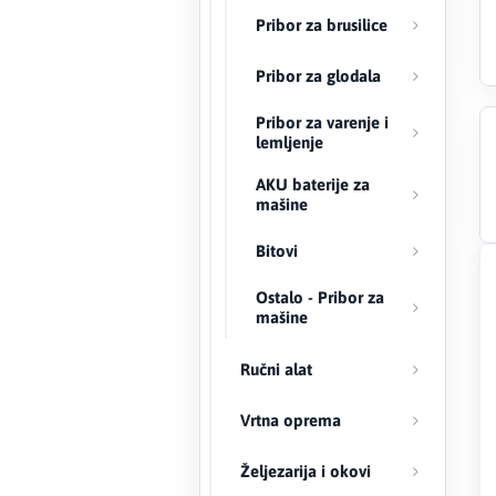
Pribor za brusilice
Creaton
Pribor za glodala
DAEWOO
Pribor za varenje i
lemljenje
Den Braven
AKU baterije za
mašine
Effebi
Bitovi
Eldom
Ostalo - Pribor za
Electrolux
mašine
ENGO
Ručni alat
EuroFence
Vrtna oprema
Željezarija i okovi
Felder