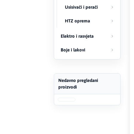
Usisivači i perači
FERRO
HTZ oprema
Firat
Elektro i rasvjeta
Fischer
Boje i lakovi
Geberit
Gedore Red
Geka
Nedavno pregledani
proizvodi
Gold Leon
Green Tech
Grundfos