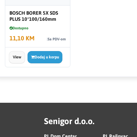
BOSCH BORER 5X SDS
PLUS 10*100/160mm
Dostupno
11,10 KM
Sa PDV-om
View
Dodaj u korpu
Senigor d.o.o.
PJ. Dom Centar
PJ. Rajlovac