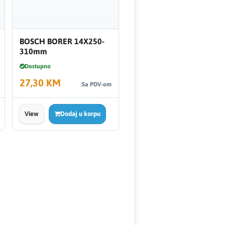
BOSCH BORER 14X250-
310mm
Dostupno
27,30 KM
Sa PDV-om
View
Dodaj u korpu