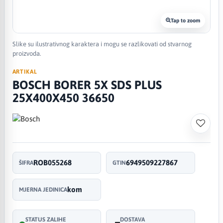
Tap to zoom
Slike su ilustrativnog karaktera i mogu se razlikovati od stvarnog
proizvoda.
ARTIKAL
BOSCH BORER 5X SDS PLUS
25X400X450 36650
ROB055268
6949509227867
ŠIFRA
GTIN
kom
MJERNA JEDINICA
STATUS ZALIHE
DOSTAVA