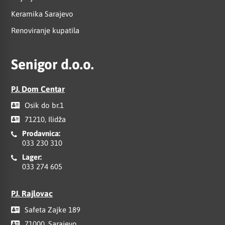
Keramika Sarajevo
Renoviranje kupatila
Senigor d.o.o.
PJ. Dom Centar
Osik do br.1
71210, Ilidža
Prodavnica:
033 230 310
Lager:
033 274 605
PJ. Rajlovac
Safeta Zajke 189
71000, Sarajevo