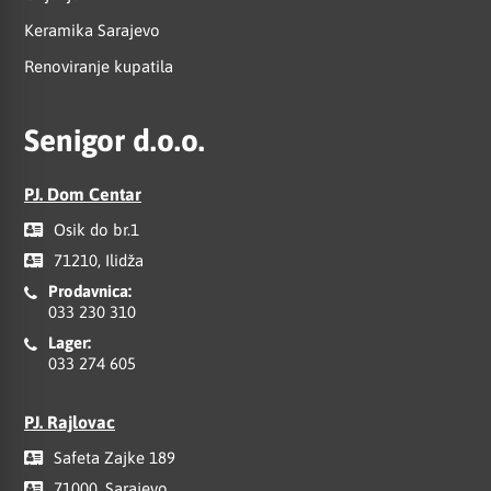
Keramika Sarajevo
Renoviranje kupatila
Senigor d.o.o.
PJ. Dom Centar
Osik do br.1
71210, Ilidža
Prodavnica:
033 230 310
Lager:
033 274 605
PJ. Rajlovac
Safeta Zajke 189
71000, Sarajevo