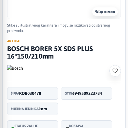
Tap to zoom
Slike su ilustrativnog karaktera i mogu se razlikovati od stvarnog
proizvoda.
ARTIKAL
BOSCH BORER 5X SDS PLUS
16*150/210mm
ROB030478
6949509223784
ŠIFRA
GTIN
kom
MJERNA JEDINICA
STATUS ZALIHE
DOSTAVA