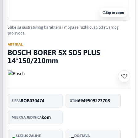
Tap to zoom
Slike su ilustrativnog karaktera i mogu se razlikovati od stvarnog
proizvoda.
ARTIKAL
BOSCH BORER 5X SDS PLUS
14*150/210mm
ROB030474
6949509223708
ŠIFRA
GTIN
kom
MJERNA JEDINICA
STATUS ZALIHE
DOSTAVA