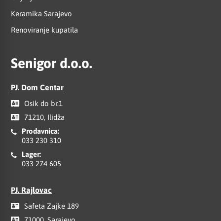
Keramika Sarajevo
Renoviranje kupatila
Senigor d.o.o.
PJ. Dom Centar
Osik do br.1
71210, Ilidža
Prodavnica:
033 230 310
Lager:
033 274 605
PJ. Rajlovac
Safeta Zajke 189
71000, Sarajevo