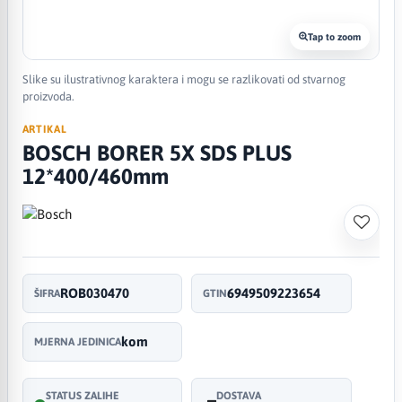
Tap to zoom
Slike su ilustrativnog karaktera i mogu se razlikovati od stvarnog
proizvoda.
ARTIKAL
BOSCH BORER 5X SDS PLUS
12*400/460mm
ROB030470
6949509223654
ŠIFRA
GTIN
kom
MJERNA JEDINICA
STATUS ZALIHE
DOSTAVA