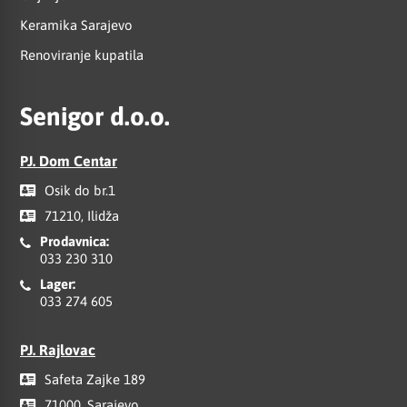
Keramika Sarajevo
Renoviranje kupatila
Senigor d.o.o.
PJ. Dom Centar
Osik do br.1
71210, Ilidža
Prodavnica:
033 230 310
Lager:
033 274 605
PJ. Rajlovac
Safeta Zajke 189
71000, Sarajevo