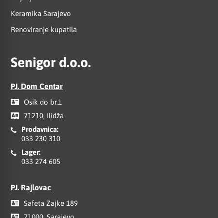
Keramika Sarajevo
Renoviranje kupatila
Senigor d.o.o.
PJ. Dom Centar
Osik do br.1
71210, Ilidža
Prodavnica:
033 230 310
Lager:
033 274 605
PJ. Rajlovac
Safeta Zajke 189
71000, Sarajevo