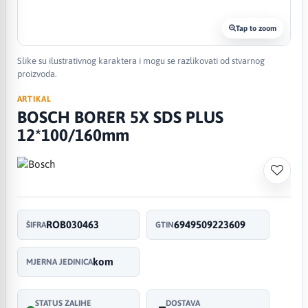
Tap to zoom
Slike su ilustrativnog karaktera i mogu se razlikovati od stvarnog
proizvoda.
ARTIKAL
BOSCH BORER 5X SDS PLUS
12*100/160mm
ROB030463
6949509223609
ŠIFRA
GTIN
kom
MJERNA JEDINICA
STATUS ZALIHE
DOSTAVA