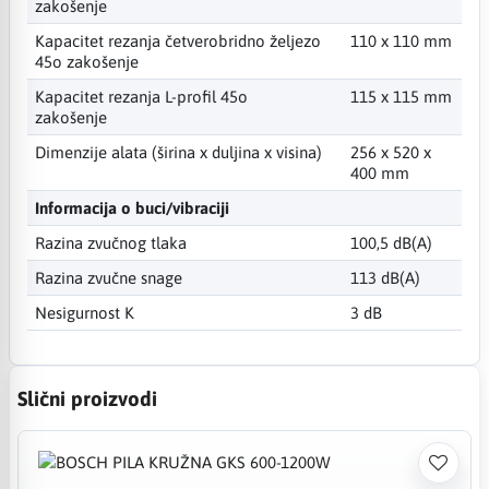
zakošenje
Kapacitet rezanja četverobridno željezo
110 x 110 mm
45o zakošenje
Kapacitet rezanja L-profil 45o
115 x 115 mm
zakošenje
Dimenzije alata (širina x duljina x visina)
256 x 520 x
400 mm
Informacija o buci/vibraciji
Razina zvučnog tlaka
100,5 dB(A)
Razina zvučne snage
113 dB(A)
Nesigurnost K
3 dB
Slični proizvodi