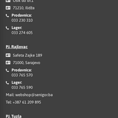
Osik do br.1
71210, Ilidža
Prodavnica:
033 230 310
Lager:
033 274 605
PJ. Rajlovac
Safeta Zajke 189
71000, Sarajevo
Prodavnica:
033 765 570
Lager:
033 765 590
Mail:
webshop@senigor.ba
Tel:
+387 61 209 895
PJ. Tuzla