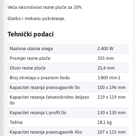
Veća iskoristivost rezne ploče za 20%.
Glatko i mekano pokretanje.
Tehnički podaci
Nazivna ulazna snaga
2.400 W
Promjer rezne ploče
355 mm
Otvor rezne ploče
25,4 mm
Broj okretaja u praznom hodu
3.800 min-1
Kapacitet rezanja pravougaonik 0o
100 x 196 mm
Kapacitet rezanja četverobridno željezo
119 x 119 mm
0o
Kapacitet rezanja L-profil 0o
130 x 130 mm
Težina
18,1 kg
Kapacitet rezanja pravougaonik 45o
107 x 115 mm