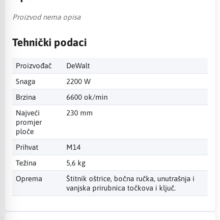
Proizvod nema opisa
Tehnički podaci
Proizvođač
DeWalt
Snaga
2200 W
Brzina
6600 ok/min
Najveći
230 mm
promjer
ploče
Prihvat
M14
Težina
5,6 kg
Oprema
Štitnik oštrice, bočna ručka, unutrašnja i
vanjska prirubnica točkova i ključ.