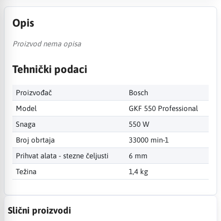
Opis
Proizvod nema opisa
Tehnički podaci
Proizvođač
Bosch
Model
GKF 550 Professional
Snaga
550 W
Broj obrtaja
33000 min-1
Prihvat alata - stezne čeljusti
6 mm
Težina
1,4 kg
Slični proizvodi