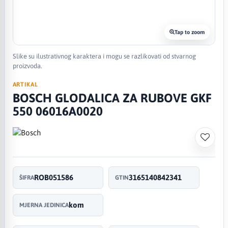
Tap to zoom
Slike su ilustrativnog karaktera i mogu se razlikovati od stvarnog
proizvoda.
ARTIKAL
BOSCH GLODALICA ZA RUBOVE GKF
550 06016A0020
ROB051586
3165140842341
ŠIFRA
GTIN
kom
MJERNA JEDINICA