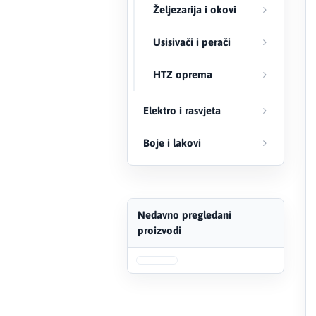
Željezarija i okovi
FERRO
Usisivači i perači
Firat
HTZ oprema
Fischer
Elektro i rasvjeta
Geberit
Boje i lakovi
Gedore Red
Geka
Nedavno pregledani
Gold Leon
proizvodi
Green Tech
Grundfos