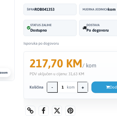
ROB041353
kom
ŠIFRA
MJERNA JEDINICA
STATUS ZALIHE
DOSTAVA
Dostupno
Po dogovoru
Isporuka po dogovoru
217,70 KM
/ kom
 zoom
PDV uključen u cijenu:
31,63 KM
-
+
Količina
kom
Dod