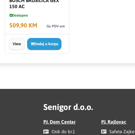
BOSCH BRUSILICA GEX
150 AC
Dostupno
509,90 KM
Sa PDV-om
View
Dodaj u korpu
Senigor d.o.o.
PJ. Dom Centar
PJ. Rajlovac
Osik do br.1
Safeta Zajke