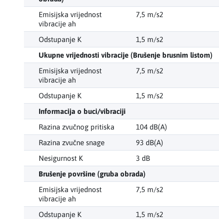
Emisijska vrijednost
7,5 m/s2
vibracije ah
Odstupanje K
1,5 m/s2
Ukupne vrijednosti vibracije (Brušenje brusnim listom)
Emisijska vrijednost
7,5 m/s2
vibracije ah
Odstupanje K
1,5 m/s2
Informacija o buci/vibraciji
Razina zvučnog pritiska
104 dB(A)
Razina zvučne snage
93 dB(A)
Nesigurnost K
3 dB
Brušenje površine (gruba obrada)
Emisijska vrijednost
7,5 m/s2
vibracije ah
Odstupanje K
1,5 m/s2