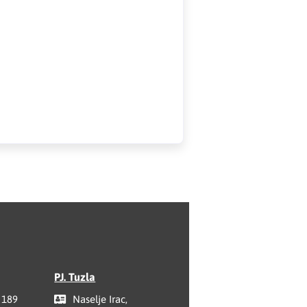
PJ. Tuzla
 189
Naselje Irac,