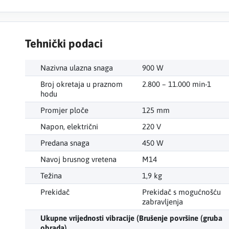
Tehnički podaci
Nazivna ulazna snaga
900 W
Broj okretaja u praznom
2.800 – 11.000 min-1
hodu
Promjer ploče
125 mm
Napon, električni
220 V
Predana snaga
450 W
Navoj brusnog vretena
M14
Težina
1,9 kg
Prekidač
Prekidač s mogućnošću
zabravljenja
Ukupne vrijednosti vibracije (Brušenje površine (gruba
obrada)