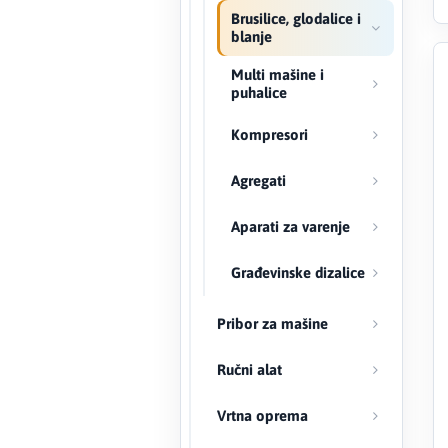
Brusilice, glodalice i
blanje
Creaton
Multi mašine i
DAEWOO
puhalice
Kompresori
Den Braven
Agregati
Effebi
Aparati za varenje
Eldom
Građevinske dizalice
Electrolux
Pribor za mašine
ENGO
Ručni alat
EuroFence
Vrtna oprema
Felder