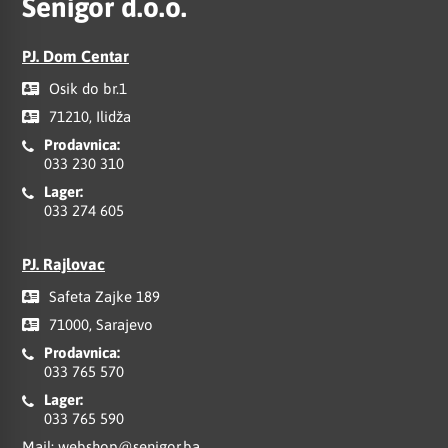
Senigor d.o.o.
PJ. Dom Centar
Osik do br.1
71210, Ilidža
Prodavnica:
033 230 310
Lager:
033 274 605
PJ. Rajlovac
Safeta Zajke 189
71000, Sarajevo
Prodavnica:
033 765 570
Lager:
033 765 590
Mail:
webshop@senigor.ba