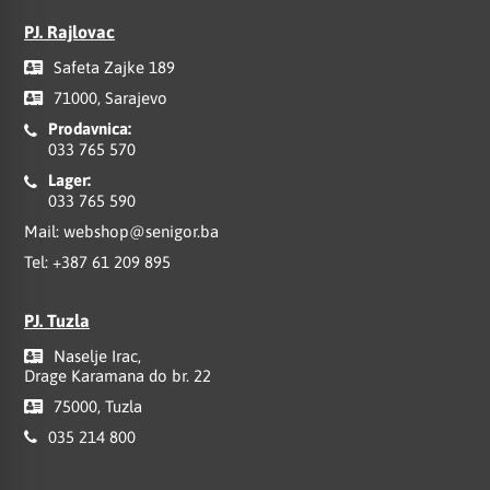
PJ. Rajlovac
Safeta Zajke 189
71000, Sarajevo
Prodavnica:
033 765 570
Lager:
033 765 590
Mail:
webshop@senigor.ba
Tel:
+387 61 209 895
PJ. Tuzla
Naselje Irac,
Drage Karamana do br. 22
75000, Tuzla
035 214 800