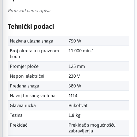
Proizvod nema opisa
Tehnički podaci
Nazivna ulazna snaga
750 W
Broj okretaja u praznom
11.000 min-1
hodu
Promjer ploče
125 mm
Napon, električni
230 V
Predana snaga
380 W
Navoj brusnog vretena
M14
Glavna ručka
Rukohvat
Težina
1,8 kg
Prekidač
Prekidač s mogućnošću
zabravljenja