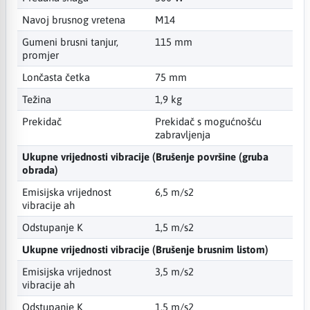
Navoj brusnog vretena
M14
Gumeni brusni tanjur,
115 mm
promjer
Lončasta četka
75 mm
Težina
1,9 kg
Prekidač
Prekidač s mogućnošću
zabravljenja
Ukupne vrijednosti vibracije (Brušenje površine (gruba
obrada)
Emisijska vrijednost
6,5 m/s2
vibracije ah
Odstupanje K
1,5 m/s2
Ukupne vrijednosti vibracije (Brušenje brusnim listom)
Emisijska vrijednost
3,5 m/s2
vibracije ah
Odstupanje K
1,5 m/s2