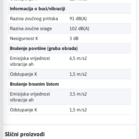
Informacija o buci/vibraciji
Razina zvučnog pritiska
91 dB(A)
Razina zvučne snage
102 dB(A)
Nesigurnost K
3 dB
Brušenje površine (gruba obrada)
Emisijska vrijednost
6,5 m/s2
vibracije ah
Odstupanje K
1,5 m/s2
Brušenje brusnim listom
Emisijska vrijednost
3,5 m/s2
vibracije ah
Odstupanje K
1,5 m/s2
Slični proizvodi