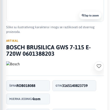
Tap to zoom
Slike su ilustrativnog karaktera i mogu se razlikovati od stvarnog
proizvoda.
ARTIKAL
BOSCH BRUSILICA GWS 7-115 E-
720W 0601388203
ROB018088
3165140823739
ŠIFRA
GTIN
kom
MJERNA JEDINICA