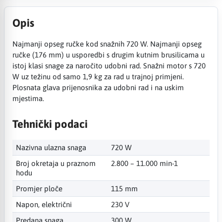
Opis
Najmanji opseg ručke kod snažnih 720 W. Najmanji opseg
ručke (176 mm) u usporedbi s drugim kutnim brusilicama u
istoj klasi snage za naročito udobni rad. Snažni motor s 720
W uz težinu od samo 1,9 kg za rad u trajnoj primjeni.
Plosnata glava prijenosnika za udobni rad i na uskim
mjestima.
Tehnički podaci
Nazivna ulazna snaga
720 W
Broj okretaja u praznom
2.800 – 11.000 min-1
hodu
Promjer ploče
115 mm
Napon, električni
230 V
Predana snaga
300 W