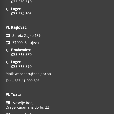
033 230 310
Lager:
033 274 605
PJ. Rajlovac
Safeta Zajke 189
71000, Sarajevo
Prodavnica:
033 765 570
Lager:
033 765 590
Mail:
webshop@senigor.ba
Tel:
+387 61 209 895
PJ. Tuzla
Naselje Irac,
Drage Karamana do br. 22