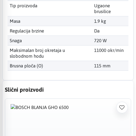
Tip proizvoda
Ugaone
brusilice
Masa
1.9 kg
Regulacija brzine
Da
Snaga
720 W
Maksimalan broj okretaja u
11000 okr/min
slobodnom hodu
Brusna ploča (O)
115 mm
Slični proizvodi