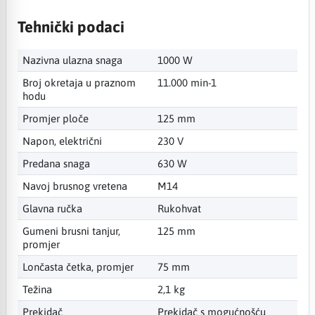
Tehnički podaci
Nazivna ulazna snaga
1000 W
Broj okretaja u praznom
11.000 min-1
hodu
Promjer ploče
125 mm
Napon, električni
230 V
Predana snaga
630 W
Navoj brusnog vretena
M14
Glavna ručka
Rukohvat
Gumeni brusni tanjur,
125 mm
promjer
Lončasta četka, promjer
75 mm
Težina
2,1 kg
Prekidač
Prekidač s mogućnošću