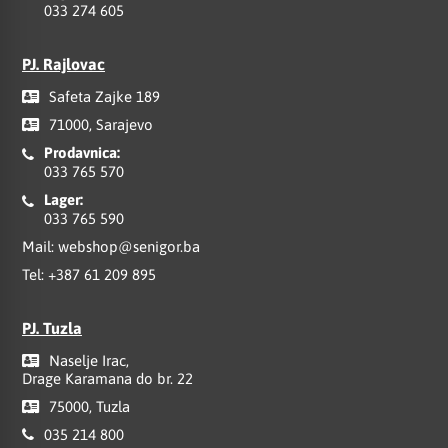
033 274 605
PJ. Rajlovac
Safeta Zajke 189
71000, Sarajevo
Prodavnica:
033 765 570
Lager:
033 765 590
Mail:
webshop@senigor.ba
Tel:
+387 61 209 895
PJ. Tuzla
Naselje Irac,
Drage Karamana do br. 22
75000, Tuzla
035 214 800