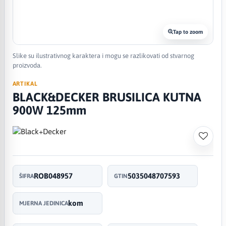
Tap to zoom
Slike su ilustrativnog karaktera i mogu se razlikovati od stvarnog
proizvoda.
ARTIKAL
BLACK&DECKER BRUSILICA KUTNA
900W 125mm
ROB048957
5035048707593
ŠIFRA
GTIN
kom
MJERNA JEDINICA