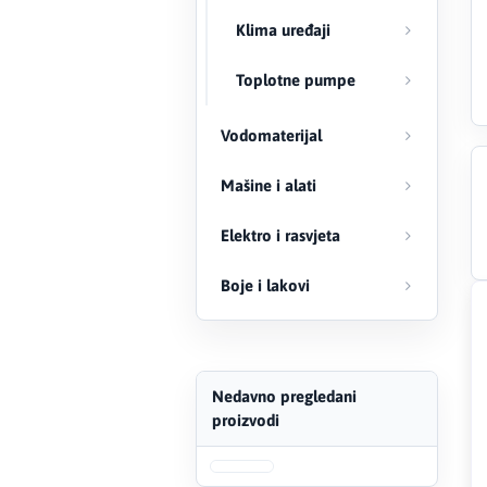
Klima uređaji
Creaton
Toplotne pumpe
DAEWOO
Vodomaterijal
Den Braven
Mašine i alati
Effebi
Elektro i rasvjeta
Eldom
Boje i lakovi
Electrolux
ENGO
Nedavno pregledani
EuroFence
proizvodi
Felder