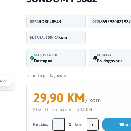
ROB028543
8592920021927
ŠIFRA
GTIN
kom
MJERNA JEDINICA
STATUS ZALIHE
DOSTAVA
Dostupno
Po dogovoru
Isporuka po dogovoru
 zoom
29,90 KM
/ kom
PDV uključen u cijenu:
4,34 KM
-
+
Količina
kom
Dod