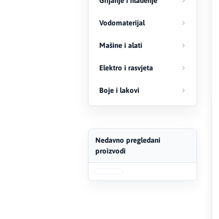
Grijanje i hlađenje
FERRO
Vodomaterijal
Firat
Mašine i alati
Fischer
Elektro i rasvjeta
Geberit
Boje i lakovi
Gedore Red
Geka
Nedavno pregledani
proizvodi
Gold Leon
Green Tech
Grundfos