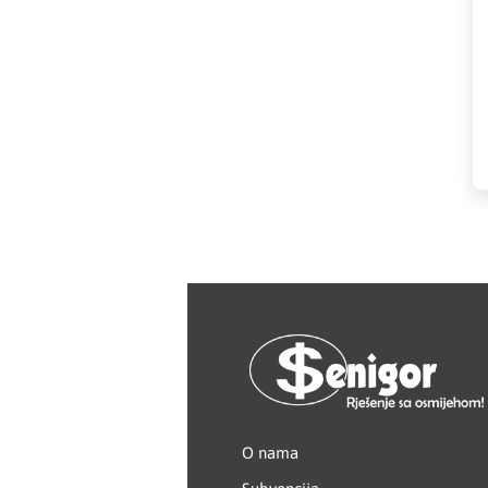
HAGER
Herz
Hidra Stil
Hisense
IGM
Jasic
JUB
Kale
Kalori
O nama
Karbosan