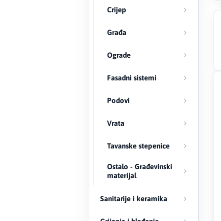
Crijep
Creaton
Građa
DAEWOO
Ograde
Den Braven
Fasadni sistemi
Effebi
Podovi
Eldom
Vrata
Electrolux
Tavanske stepenice
ENGO
Ostalo - Građevinski
materijal
EuroFence
Sanitarije i keramika
Felder