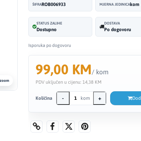
ROB006933
kom
ŠIFRA
MJERNA JEDINICA
STATUS ZALIHE
DOSTAVA
Dostupno
Po dogovoru
Isporuka po dogovoru
99,00 KM
/ kom
 zoom
PDV uključen u cijenu:
14,38 KM
-
+
Količina
kom
Dod