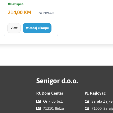
Dostupno
214,00 KM
Sa PDV-om
View
Dodaj u korpu
Senigor d.o.o.
PJ. Dom Centar
PJ. Rajlovac
Osik do br.1
Safeta Zajke
71210, Ilidža
71000, Saraj