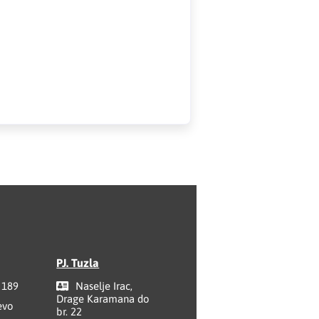
PJ. Tuzla
 189
Naselje Irac,
Drage Karamana do
evo
br. 22