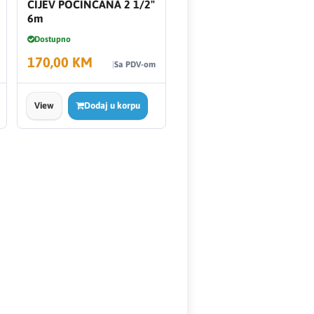
CIJEV POCINČANA 2 1/2"
6m
Dostupno
170,00 KM
Sa PDV-om
View
Dodaj u korpu