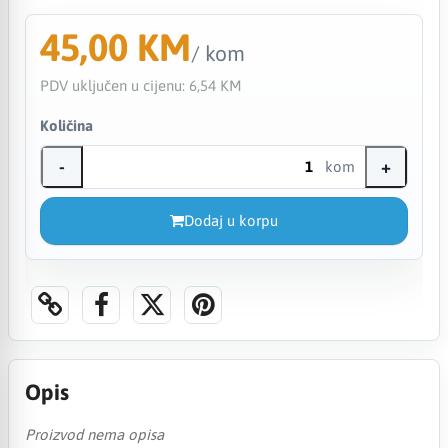
45,00 KM
/ kom
PDV uključen u cijenu:
6,54 KM
Količina
-
+
kom
Dodaj u korpu
Opis
Proizvod nema opisa