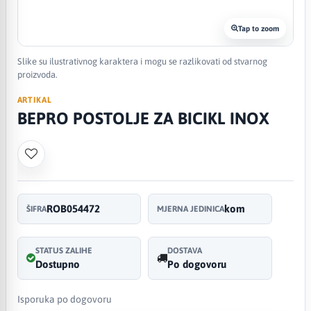
Tap to zoom
Slike su ilustrativnog karaktera i mogu se razlikovati od stvarnog
proizvoda.
ARTIKAL
BEPRO POSTOLJE ZA BICIKL INOX
ROB054472
kom
ŠIFRA
MJERNA JEDINICA
STATUS ZALIHE
DOSTAVA
Dostupno
Po dogovoru
Isporuka po dogovoru