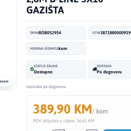
GAZIŠTA
ROB052954
3871880000919
ŠIFRA
GTIN
kom
MJERNA JEDINICA
STATUS ZALIHE
DOSTAVA
Dostupno
Po dogovoru
 zoom
Isporuka po dogovoru
389,90 KM
/ kom
PDV uključen u cijenu:
56,65 KM