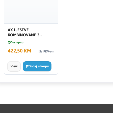
AX LJESTVE
KOMBINOVANE 3
SEKCIJE 3M B-LINE 3X11
Dostupno
GAZIŠTA
422,50 KM
Sa PDV-om
View
Dodaj u korpu