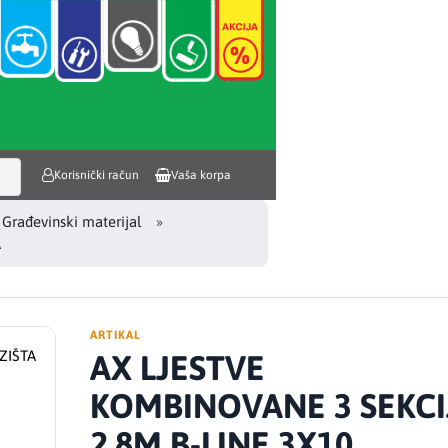
Korisnički račun
Vaša korpa
 Građevinski materijal
A
ARTIKAL
AX LJESTVE
KOMBINOVANE 3 SEKCI
2,8M B-LINE 3X10