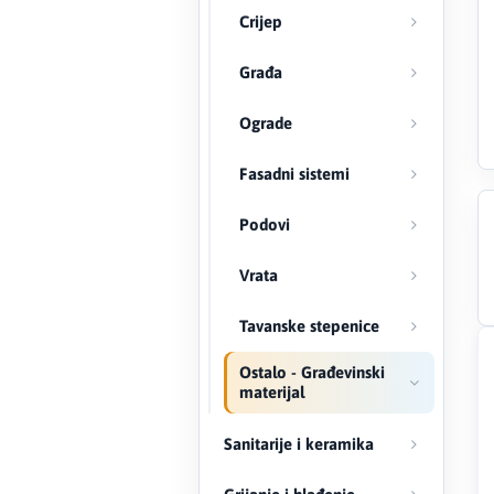
Crijep
Creaton
Građa
DAEWOO
Ograde
Den Braven
Fasadni sistemi
Effebi
Podovi
Eldom
Vrata
Electrolux
Tavanske stepenice
ENGO
Ostalo - Građevinski
materijal
EuroFence
Sanitarije i keramika
Felder