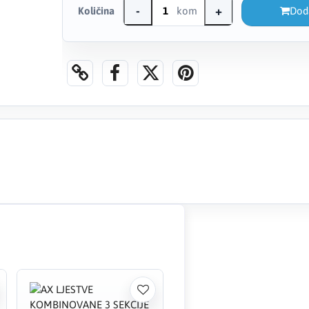
-
+
Količina
kom
Dod