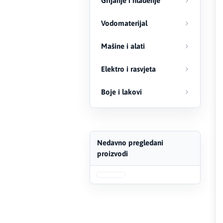
Grijanje i hlađenje
FERRO
Vodomaterijal
Firat
Mašine i alati
Fischer
Elektro i rasvjeta
Geberit
Boje i lakovi
Gedore Red
Geka
Nedavno pregledani
proizvodi
Gold Leon
Green Tech
Grundfos