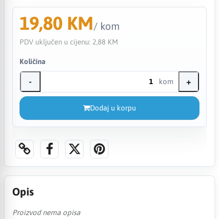
19,80 KM
/ kom
PDV uključen u cijenu:
2,88 KM
Količina
-
+
kom
Dodaj u korpu
Opis
Proizvod nema opisa