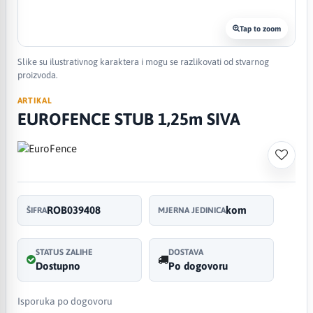
Tap to zoom
Slike su ilustrativnog karaktera i mogu se razlikovati od stvarnog
proizvoda.
ARTIKAL
EUROFENCE STUB 1,25m SIVA
ROB039408
kom
ŠIFRA
MJERNA JEDINICA
STATUS ZALIHE
DOSTAVA
Dostupno
Po dogovoru
Isporuka po dogovoru