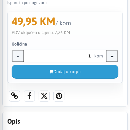
Isporuka po dogovoru
49,95 KM
/ kom
PDV uključen u cijenu:
7,26 KM
Količina
-
+
kom
Dodaj u korpu
Opis