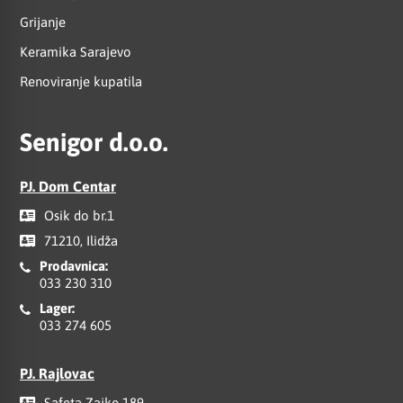
Grijanje
Keramika Sarajevo
Renoviranje kupatila
Senigor d.o.o.
PJ. Dom Centar
Osik do br.1
71210, Ilidža
Prodavnica:
033 230 310
Lager:
033 274 605
PJ. Rajlovac
Safeta Zajke 189