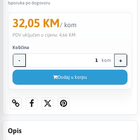
Isporuka po dogovoru
32,05 KM
/ kom
PDV uključen u cijenu:
4,66 KM
Količina
-
+
kom
Dodaj u korpu
Opis