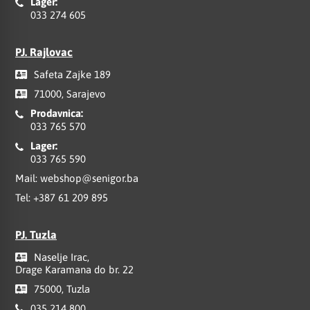
Lager:
033 274 605
PJ. Rajlovac
Safeta Zajke 189
71000, Sarajevo
Prodavnica:
033 765 570
Lager:
033 765 590
Mail:
webshop@senigor.ba
Tel:
+387 61 209 895
PJ. Tuzla
Naselje Irac,
Drage Karamana do br. 22
75000, Tuzla
035 214 800