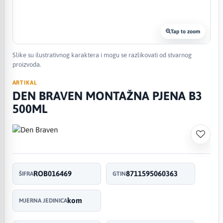
Tap to zoom
Slike su ilustrativnog karaktera i mogu se razlikovati od stvarnog
proizvoda.
ARTIKAL
DEN BRAVEN MONTAŽNA PJENA B3
500ML
ROB016469
8711595060363
ŠIFRA
GTIN
kom
MJERNA JEDINICA