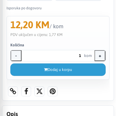
Isporuka po dogovoru
12,20 KM
/ kom
PDV uključen u cijenu:
1,77 KM
Količina
-
+
kom
Dodaj u korpu
Opis