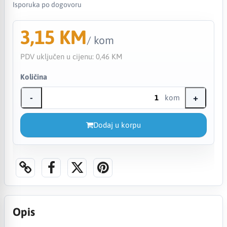
Isporuka po dogovoru
3,15 KM
/ kom
PDV uključen u cijenu:
0,46 KM
Količina
-
+
kom
Dodaj u korpu
Opis