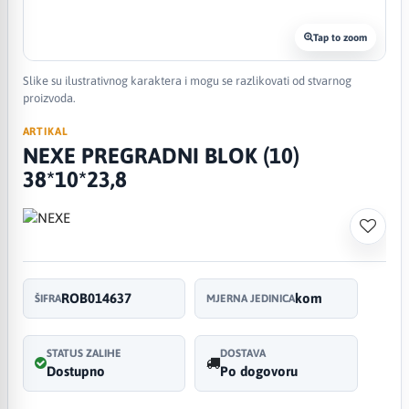
Tap to zoom
Slike su ilustrativnog karaktera i mogu se razlikovati od stvarnog
proizvoda.
ARTIKAL
NEXE PREGRADNI BLOK (10)
38*10*23,8
ROB014637
kom
ŠIFRA
MJERNA JEDINICA
STATUS ZALIHE
DOSTAVA
Dostupno
Po dogovoru