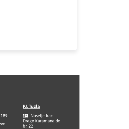
PJ. Tuzla
 189
Naselje Irac,
Drage Karamana do
evo
br. 22