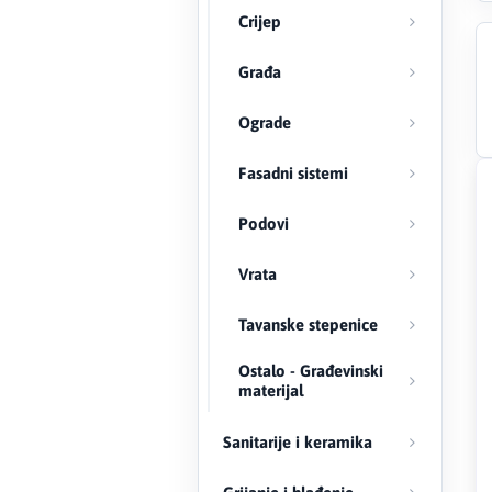
Crijep
Creaton
Građa
DAEWOO
Ograde
Den Braven
Fasadni sistemi
Effebi
Podovi
Eldom
Vrata
Electrolux
Tavanske stepenice
ENGO
Ostalo - Građevinski
materijal
EuroFence
Sanitarije i keramika
Felder