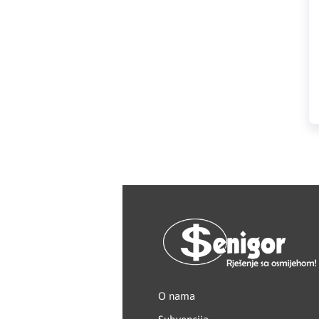
HAGER
Herz
Hidra Stil
Hisense
IGM
Jasic
JUB
Kale
Kalori
O nama
Karbosan