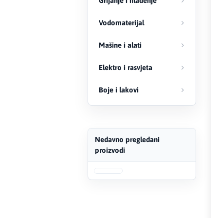
Grijanje i hlađenje
FERRO
Vodomaterijal
Firat
Mašine i alati
Fischer
Elektro i rasvjeta
Geberit
Boje i lakovi
Gedore Red
Geka
Nedavno pregledani
proizvodi
Gold Leon
Green Tech
Grundfos