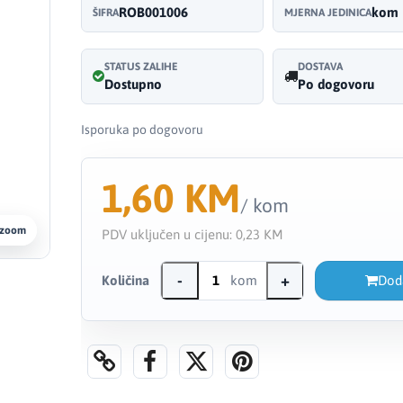
ROB001006
kom
ŠIFRA
MJERNA JEDINICA
STATUS ZALIHE
DOSTAVA
Dostupno
Po dogovoru
Isporuka po dogovoru
1,60 KM
/ kom
 zoom
PDV uključen u cijenu:
0,23 KM
-
+
Količina
kom
Dod