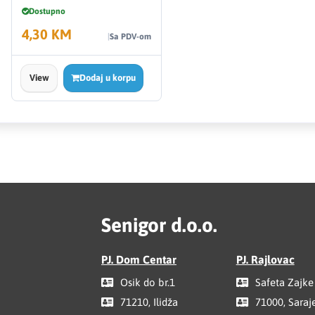
Dostupno
4,30 KM
Sa PDV-om
View
Dodaj u korpu
Senigor d.o.o.
PJ. Dom Centar
PJ. Rajlovac
Osik do br.1
Safeta Zajke
71210, Ilidža
71000, Saraj