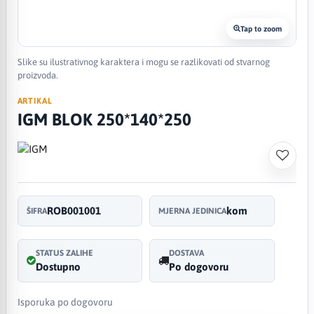
Tap to zoom
Slike su ilustrativnog karaktera i mogu se razlikovati od stvarnog
proizvoda.
ARTIKAL
IGM BLOK 250*140*250
ROB001001
kom
ŠIFRA
MJERNA JEDINICA
STATUS ZALIHE
DOSTAVA
Dostupno
Po dogovoru
Isporuka po dogovoru