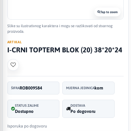
Tap to zoom
Slike su ilustrativnog karaktera i mogu se razlikovati od stvarnog
proizvoda.
ARTIKAL
I-CRNI TOPTERM BLOK (20) 38*20*24
ROB009584
kom
ŠIFRA
MJERNA JEDINICA
STATUS ZALIHE
DOSTAVA
Dostupno
Po dogovoru
Isporuka po dogovoru