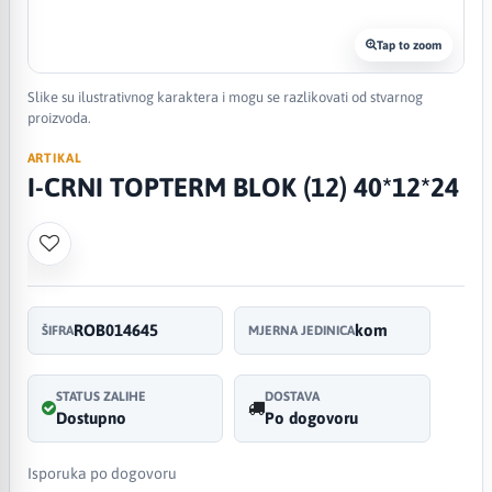
Tap to zoom
Slike su ilustrativnog karaktera i mogu se razlikovati od stvarnog
proizvoda.
ARTIKAL
I-CRNI TOPTERM BLOK (12) 40*12*24
ROB014645
kom
ŠIFRA
MJERNA JEDINICA
STATUS ZALIHE
DOSTAVA
Dostupno
Po dogovoru
Isporuka po dogovoru