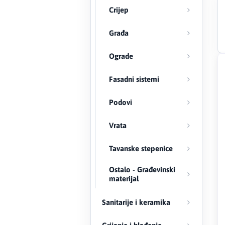
Crijep
Creaton
Građa
DAEWOO
Ograde
Den Braven
Fasadni sistemi
Effebi
Podovi
Eldom
Vrata
Electrolux
Tavanske stepenice
ENGO
Ostalo - Građevinski
materijal
EuroFence
Sanitarije i keramika
Felder