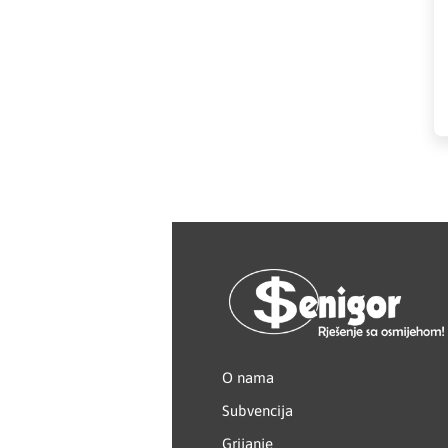
HAGER
Herz
Hidra Stil
Hisense
IGM
Jasic
JUB
Kale
O nama
Kalori
Subvencija
Grijanje
Karbosan