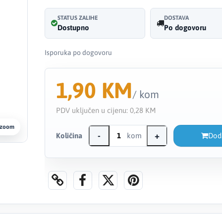
STATUS ZALIHE
DOSTAVA
Dostupno
Po dogovoru
Isporuka po dogovoru
1,90 KM
/ kom
PDV uključen u cijenu:
0,28 KM
 zoom
-
+
Količina
kom
Dod