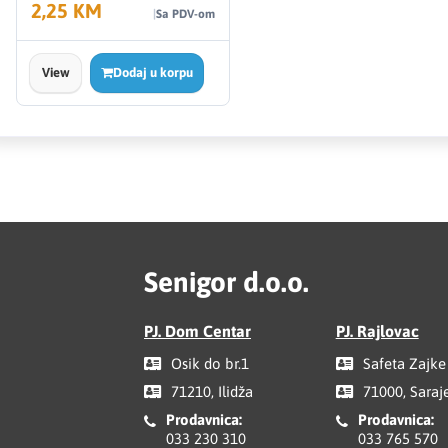
2,25 KM
Sa PDV-om
View
Dodaj u korpu
Senigor d.o.o.
PJ. Dom Centar
PJ. Rajlovac
Osik do br.1
Safeta Zajke
71210, Ilidža
71000, Saraj
Prodavnica:
Prodavnica:
033 230 310
033 765 570