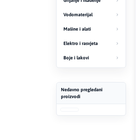
Grijanje i hlađenje
FERRO
Vodomaterijal
Firat
Mašine i alati
Fischer
Elektro i rasvjeta
Geberit
Boje i lakovi
Gedore Red
Geka
Nedavno pregledani
proizvodi
Gold Leon
Green Tech
Grundfos