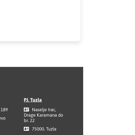
PJ. Tuzla
 189
Naselje Irac,
Drage Karamana do
evo
br. 22
75000, Tuzla