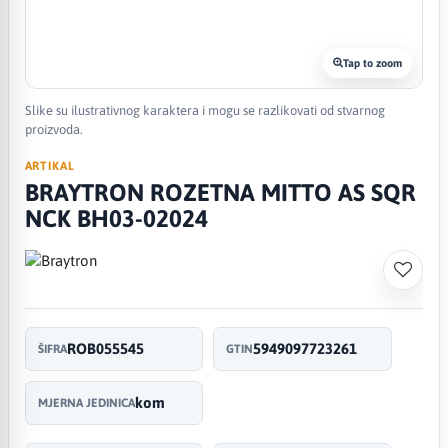
Tap to zoom
Slike su ilustrativnog karaktera i mogu se razlikovati od stvarnog
proizvoda.
ARTIKAL
BRAYTRON ROZETNA MITTO AS SQR
NCK BH03-02024
ROB055545
5949097723261
ŠIFRA
GTIN
kom
MJERNA JEDINICA