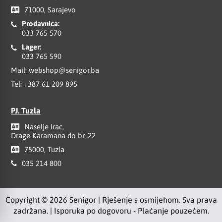
71000, Sarajevo
Prodavnica:
033 765 570
Lager:
033 765 590
Mail:
webshop@senigor.ba
Tel:
+387 61 209 895
PJ. Tuzla
Naselje Irac,
Drage Karamana do br. 22
75000, Tuzla
035 214 800
Copyright © 2026 Senigor | Rješenje s osmijehom. Sva prava
zadržana. | Isporuka po dogovoru - Plaćanje pouzećem.