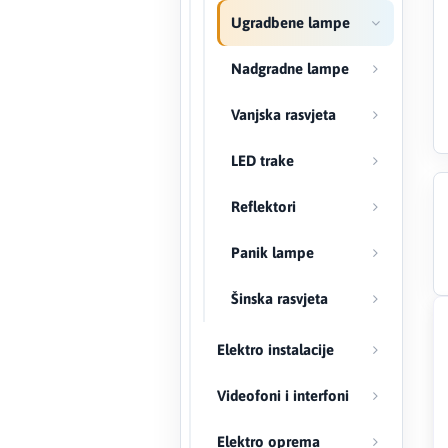
Ugradbene lampe
Creaton
Nadgradne lampe
DAEWOO
Vanjska rasvjeta
Den Braven
LED trake
Effebi
Reflektori
Eldom
Panik lampe
Electrolux
Šinska rasvjeta
ENGO
Elektro instalacije
EuroFence
Videofoni i interfoni
Felder
Elektro oprema