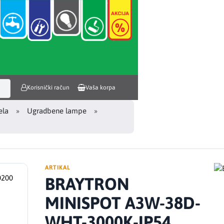
Korisnički račun
Vaša korpa
ela
Ugradbene lampe
ARTIKAL
BRAYTRON
MINISPOT A3W-38D-
WHT-3000K-IP54