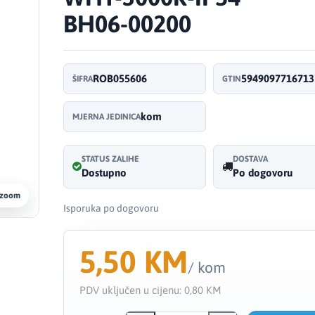
BH06-00200
ROB055606
5949097716713
ŠIFRA
GTIN
kom
MJERNA JEDINICA
STATUS ZALIHE
DOSTAVA
Dostupno
Po dogovoru
 zoom
Isporuka po dogovoru
5,50 KM
/ kom
PDV uključen u cijenu:
0,80 KM