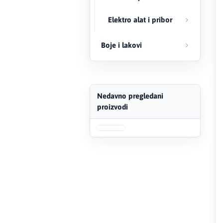
FERRO
Elektro alat i pribor
Firat
Boje i lakovi
Fischer
Geberit
Nedavno pregledani
proizvodi
Gedore Red
Geka
Gold Leon
Green Tech
Grundfos