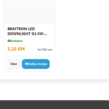
BRAYTRON LED
DOWNLIGHT G1-5W-
RND-WHT-4200K BD02-
Dostupno
00510
5,10 KM
Sa PDV-om
View
Dodaj u korpu