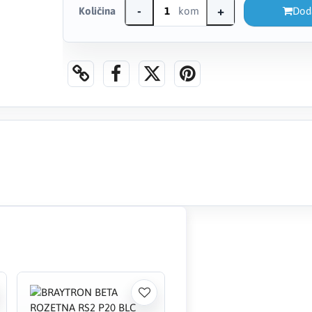
-
+
Količina
kom
Dod