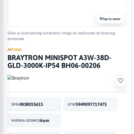
Tap to zoom
Slike su ilustrativnog karaktera i mogu se razlikovati od stvarnog
proizvoda.
ARTIKAL
BRAYTRON MINISPOT A3W-38D-
GLD-3000K-IP54 BH06-00206
ROB055615
5949097717475
ŠIFRA
GTIN
kom
MJERNA JEDINICA