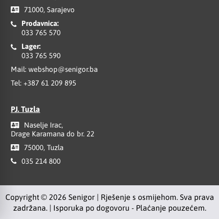
71000, Sarajevo
Prodavnica:
033 765 570
Lager:
033 765 590
Mail:
webshop@senigor.ba
Tel:
+387 61 209 895
PJ. Tuzla
Naselje Irac,
Drage Karamana do br. 22
75000, Tuzla
035 214 800
Copyright © 2026 Senigor | Rješenje s osmijehom. Sva prava
zadržana. | Isporuka po dogovoru - Plaćanje pouzećem.