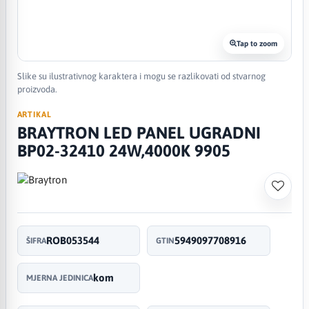
Tap to zoom
Slike su ilustrativnog karaktera i mogu se razlikovati od stvarnog
proizvoda.
ARTIKAL
BRAYTRON LED PANEL UGRADNI
BP02-32410 24W,4000K 9905
ROB053544
5949097708916
ŠIFRA
GTIN
kom
MJERNA JEDINICA