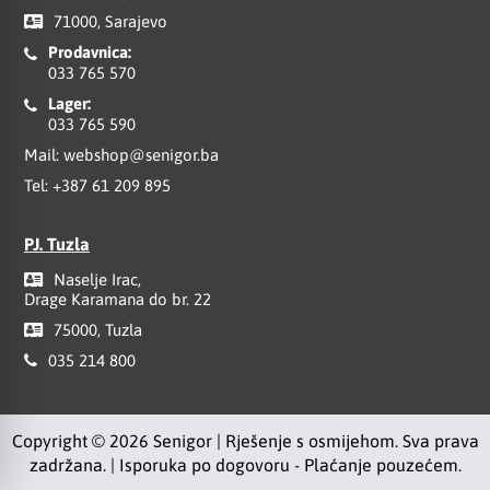
71000, Sarajevo
Prodavnica:
033 765 570
Lager:
033 765 590
Mail:
webshop@senigor.ba
Tel:
+387 61 209 895
PJ. Tuzla
Naselje Irac,
Drage Karamana do br. 22
75000, Tuzla
035 214 800
Copyright © 2026 Senigor | Rješenje s osmijehom. Sva prava
zadržana. | Isporuka po dogovoru - Plaćanje pouzećem.