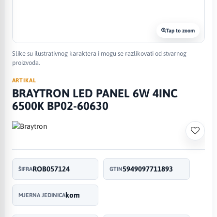
Tap to zoom
Slike su ilustrativnog karaktera i mogu se razlikovati od stvarnog
proizvoda.
ARTIKAL
BRAYTRON LED PANEL 6W 4INC
6500K BP02-60630
ROB057124
5949097711893
ŠIFRA
GTIN
kom
MJERNA JEDINICA