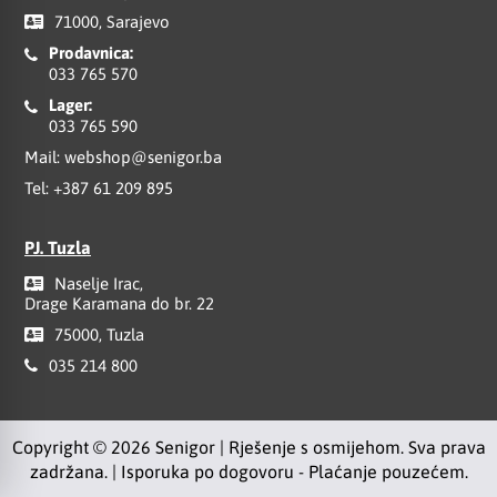
71000, Sarajevo
Prodavnica:
033 765 570
Lager:
033 765 590
Mail:
webshop@senigor.ba
Tel:
+387 61 209 895
PJ. Tuzla
Naselje Irac,
Drage Karamana do br. 22
75000, Tuzla
035 214 800
Copyright © 2026 Senigor | Rješenje s osmijehom. Sva prava
zadržana. | Isporuka po dogovoru - Plaćanje pouzećem.